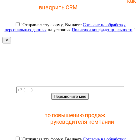
Отправьте заявку и получите пошаговый план
как
внедрить CRM
с 1 раза
"Отправляя эту форму, Вы даете
Согласие на обработку
персональных данных
на условиях
Политики конфиденциальности
."
✕
Свяжемся с вами в ближайшее
время!
Отправьте заявку и получите доступ к закрытому
мастер-классу
по повышению продаж
с помощью
CRM для
руководителя компании
"Отправляя эту форму, Вы даете
Согласие на обработку