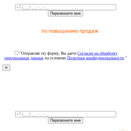
Отправьте заявку и получите доступ к закрытому
мастер-классу
по повышению продаж
с помощью
CRM
"Отправляя эту форму, Вы даете
Согласие на обработку
персональных данных
на условиях
Политики конфиденциальности
."
✕
Свяжемся с вами в ближайшее
время!