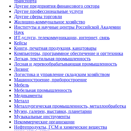
транспорта
Другие предприятия финансового сектора
Другие профессиональные услуги
Другие сферы торговли
Жилищно-коммунальное хозяйство
Институты и научные центры Российской Академии
Наук
ИТ-услуги, телекоммуникации, интернет, связь
Кейсы
Книги, печатная продукция, канцтовары
Компьютеры, программное обеспечение и оргтехника
Легкая, текстильная промышленность
Лесная и деревообрабатывающая промышленность
Лизинг
Логистика и управление складским хозяйством
Машиностроение, приборостроение
Мебель
Мебельная промышленность
Медикаменты
Металл
Металлургическая промышленность, металлообработка
Музеи, галереи, выставки, планетарии
Музыкальные инструменты
Некоммерческие организации
Нефтепродукты, ГСМ и химические вещества