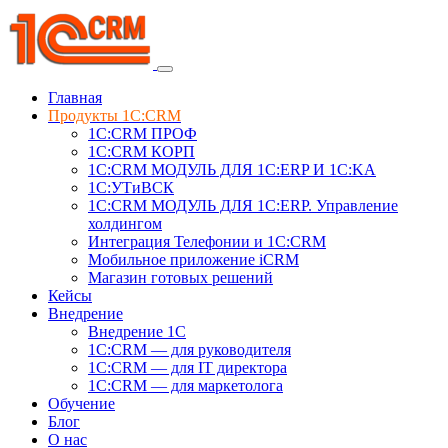
Главная
Продукты 1C:CRM
1С:CRM ПРОФ
1С:CRM КОРП
1С:CRM МОДУЛЬ ДЛЯ 1C:ERP И 1C:KA
1C:УТиВСК
1С:CRM МОДУЛЬ ДЛЯ 1C:ERP. Управление
холдингом
Интеграция Телефонии и 1C:CRM
Мобильное приложение iCRM
Магазин готовых решений
Кейсы
Внедрение
Внедрение 1C
1С:CRM — для руководителя
1С:CRM — для IT директора
1С:CRM — для маркетолога
Обучение
Блог
О нас