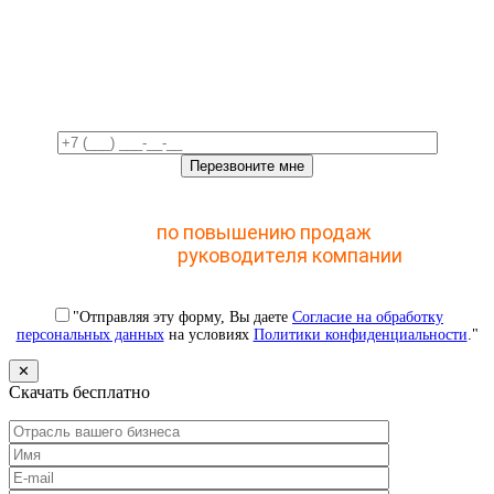
Свяжемся с вами в ближайшее
время!
Отправьте заявку и получите доступ к закрытому
мастер-классу
по повышению продаж
с помощью
CRM для
руководителя компании
"Отправляя эту форму, Вы даете
Согласие на обработку
персональных данных
на условиях
Политики конфиденциальности
."
✕
Скачать бесплатно