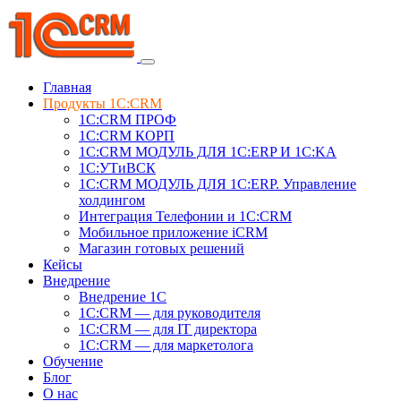
Главная
Продукты 1C:CRM
1С:CRM ПРОФ
1С:CRM КОРП
1С:CRM МОДУЛЬ ДЛЯ 1C:ERP И 1C:KA
1C:УТиВСК
1С:CRM МОДУЛЬ ДЛЯ 1C:ERP. Управление
холдингом
Интеграция Телефонии и 1C:CRM
Мобильное приложение iCRM
Магазин готовых решений
Кейсы
Внедрение
Внедрение 1C
1С:CRM — для руководителя
1С:CRM — для IT директора
1С:CRM — для маркетолога
Обучение
Блог
О нас