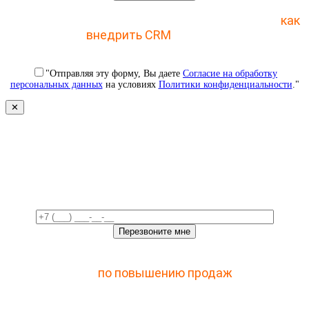
Отправьте заявку и получите пошаговый план
как
внедрить CRM
с 1 раза
"Отправляя эту форму, Вы даете
Согласие на обработку
персональных данных
на условиях
Политики конфиденциальности
."
✕
Свяжемся с вами в ближайшее
время!
Отправьте заявку и получите доступ к закрытому
мастер-классу
по повышению продаж
с помощью
CRM