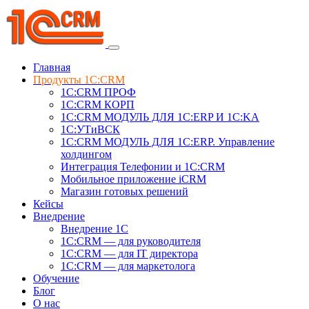
Главная
Продукты 1C:CRM
1С:CRM ПРОФ
1С:CRM КОРП
1С:CRM МОДУЛЬ ДЛЯ 1C:ERP И 1C:KA
1C:УТиВСК
1С:CRM МОДУЛЬ ДЛЯ 1C:ERP. Управление
холдингом
Интеграция Телефонии и 1C:CRM
Мобильное приложение iCRM
Магазин готовых решений
Кейсы
Внедрение
Внедрение 1C
1С:CRM — для руководителя
1С:CRM — для IT директора
1С:CRM — для маркетолога
Обучение
Блог
О нас