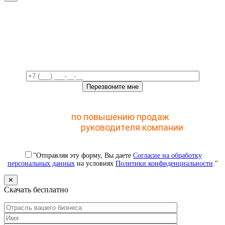
Свяжемся с вами в ближайшее
время!
Отправьте заявку и получите доступ к закрытому
мастер-классу
по повышению продаж
с помощью
CRM для
руководителя компании
"Отправляя эту форму, Вы даете
Согласие на обработку
персональных данных
на условиях
Политики конфиденциальности
."
✕
Скачать бесплатно