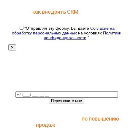
Отправьте заявку и получите пошаговый план
как внедрить CRM
с 1 раза
"Отправляя эту форму, Вы даете
Согласие на
обработку персональных данных
на условиях
Политики
конфиденциальности
."
✕
Свяжемся с вами в
ближайшее время!
Отправьте заявку и получите доступ к
закрытому мастер-классу
по повышению
продаж
с помощью CRM