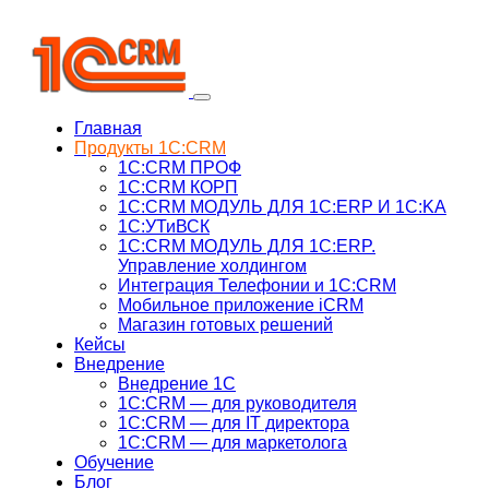
Главная
Продукты 1C:CRM
1С:CRM ПРОФ
1С:CRM КОРП
1С:CRM МОДУЛЬ ДЛЯ 1C:ERP И 1C:KA
1C:УТиВСК
1С:CRM МОДУЛЬ ДЛЯ 1C:ERP.
Управление холдингом
Интеграция Телефонии и 1C:CRM
Мобильное приложение iCRM
Магазин готовых решений
Кейсы
Внедрение
Внедрение 1C
1С:CRM — для руководителя
1С:CRM — для IT директора
1С:CRM — для маркетолога
Обучение
Блог