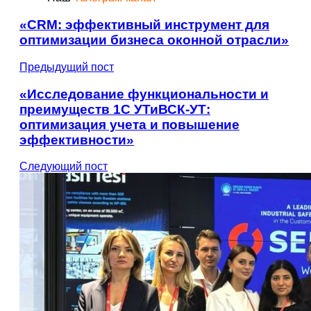
«CRM: эффективный инструмент для
оптимизации бизнеса оконной отрасли»
Предыдущий пост
«Исследование функциональности и
преимуществ 1С УТиВСК-УТ:
оптимизация учета и повышение
эффективности»
Следующий пост