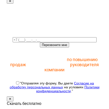
✕
Свяжемся с вами в
ближайшее время!
Отправьте заявку и получите доступ к
закрытому мастер-классу
по повышению
продаж
с помощью CRM для
руководителя
компании
"Отправляя эту форму, Вы даете
Согласие на
обработку персональных данных
на условиях
Политики
конфиденциальности
."
✕
Скачать бесплатно