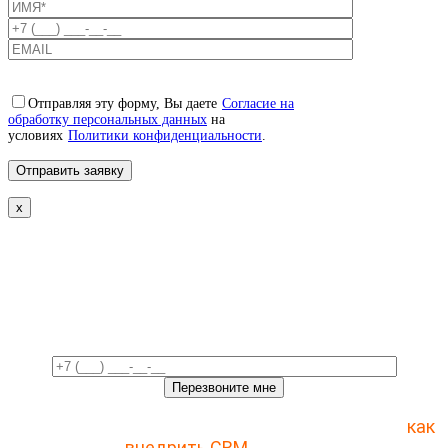
Отправляя эту форму, Вы даете
Согласие на
обработку персональных данных
на
условиях
Политики конфиденциальности
.
x
Свяжемся с вами в ближайшее
время!
Отправьте заявку и получите пошаговый план
как
внедрить CRM
с 1 раза