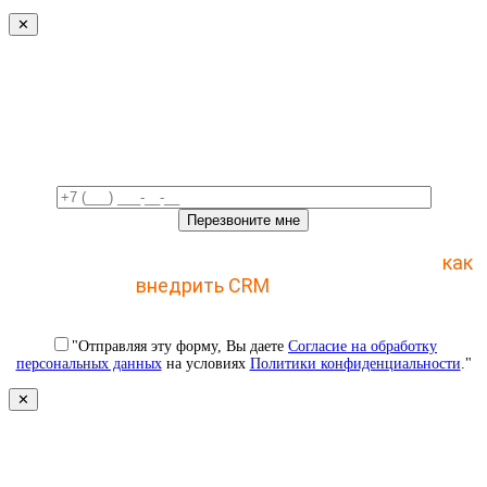
✕
Свяжемся с вами в ближайшее
время!
Отправьте заявку и получите пошаговый план
как
внедрить CRM
с 1 раза
"Отправляя эту форму, Вы даете
Согласие на обработку
персональных данных
на условиях
Политики конфиденциальности
."
✕
Свяжемся с вами в ближайшее