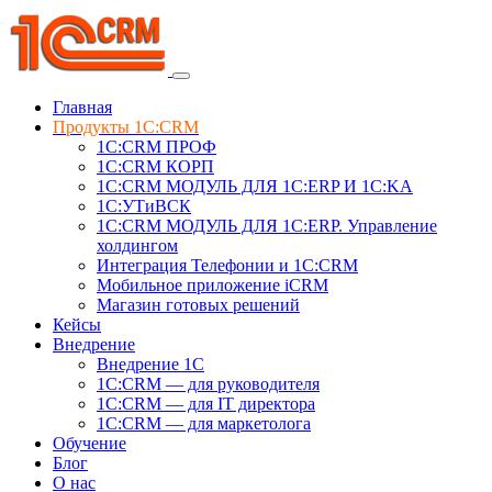
Главная
Продукты 1C:CRM
1С:CRM ПРОФ
1С:CRM КОРП
1С:CRM МОДУЛЬ ДЛЯ 1C:ERP И 1C:KA
1C:УТиВСК
1С:CRM МОДУЛЬ ДЛЯ 1C:ERP. Управление
холдингом
Интеграция Телефонии и 1C:CRM
Мобильное приложение iCRM
Магазин готовых решений
Кейсы
Внедрение
Внедрение 1C
1С:CRM — для руководителя
1С:CRM — для IT директора
1С:CRM — для маркетолога
Обучение
Блог
О нас