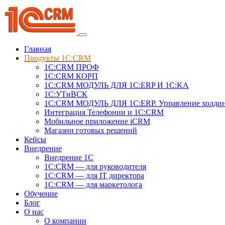
Главная
Продукты 1C:CRM
1С:CRM ПРОФ
1С:CRM КОРП
1С:CRM МОДУЛЬ ДЛЯ 1C:ERP И 1C:KA
1C:УТиВСК
1С:CRM МОДУЛЬ ДЛЯ 1C:ERP. Управление холди
Интеграция Телефонии и 1C:CRM
Мобильное приложение iCRM
Магазин готовых решений
Кейсы
Внедрение
Внедрение 1C
1С:CRM — для руководителя
1С:CRM — для IT директора
1С:CRM — для маркетолога
Обучение
Блог
О нас
О компании