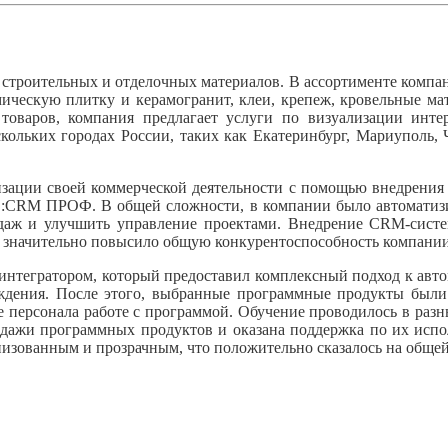
троительных и отделочных материалов. В ассортименте компани
ическую плитку и керамогранит, клеи, крепеж, кровельные ма
оваров, компания предлагает услуги по визуализации интерь
кольких городах России, таких как Екатеринбург, Мариуполь, 
зации своей коммерческой деятельности с помощью внедрения
С:CRM ПРОФ. В общей сложности, в компании было автоматизир
даж и улучшить управление проектами. Внедрение CRM-систе
о значительно повысило общую конкурентоспособность компании
тегратором, который предоставил комплексный подход к автома
ждения. После этого, выбранные программные продукты были
е персонала работе с программой. Обучение проводилось в раз
родажи программных продуктов и оказана поддержка по их испо
изованным и прозрачным, что положительно сказалось на общей