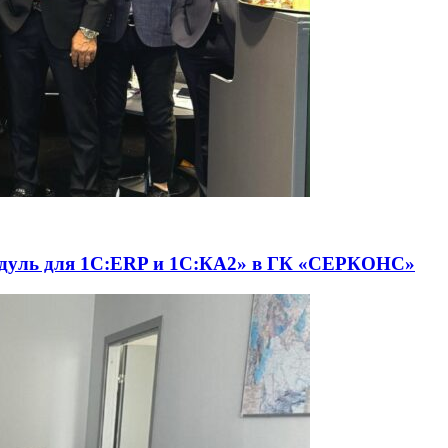
одуль для 1С:ERP и 1С:КА2» в ГК «СЕРКОНС»