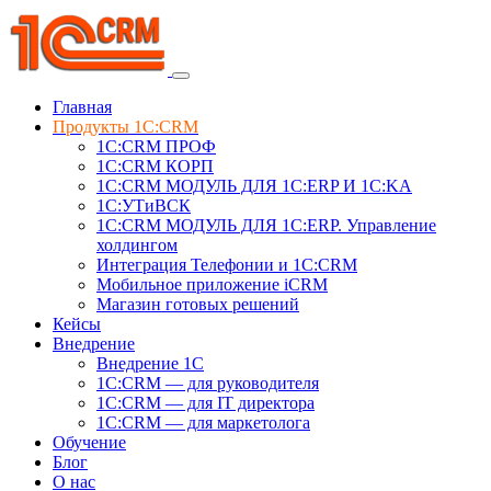
Главная
Продукты 1C:CRM
1С:CRM ПРОФ
1С:CRM КОРП
1С:CRM МОДУЛЬ ДЛЯ 1C:ERP И 1C:KA
1C:УТиВСК
1С:CRM МОДУЛЬ ДЛЯ 1C:ERP. Управление
холдингом
Интеграция Телефонии и 1C:CRM
Мобильное приложение iCRM
Магазин готовых решений
Кейсы
Внедрение
Внедрение 1C
1С:CRM — для руководителя
1С:CRM — для IT директора
1С:CRM — для маркетолога
Обучение
Блог
О нас