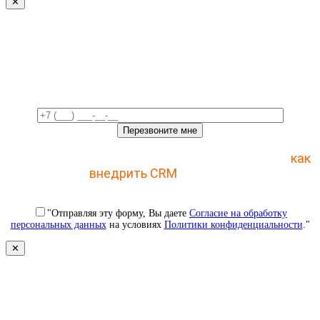
✕
Свяжемся с вами в ближайшее
время!
Отправьте заявку и получите пошаговый план
как
внедрить CRM
с 1 раза
"Отправляя эту форму, Вы даете
Согласие на обработку
персональных данных
на условиях
Политики конфиденциальности
."
✕
Свяжемся с вами в ближайшее
время!