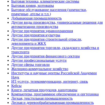
Бытовая техника, климатические системы
Бытовая химия, хозтовары
Бытовое обслуживание населения (химчистки,
прачечные, ателье и т.п.)
Добывающая промышленность
Другие виды производства, универсальные решения для
автоматизации производства
Другие предприятия здравоохранения
Другие предприятия культуры
Другие предприятия строительной отрасли,
девелопмента и ЖКХ
Другие предприятия торговли, складского хозяйства и
транспорта
Другие предприятия финансового сектора
Другие профессиональные услуги
Другие сферы торговли
Жилищно-коммунальное хозяйство
Институты и научные центры Российской Академии
Наук
ИТ-услуги, телекоммуникации, интернет, связь
Кейсы
Книги, печатная продукция, канцтовары
Компьютеры, программное обеспечение и оргтехника
Легкая, текстильная промышленность
Лесная и деревообрабатывающая промышленность