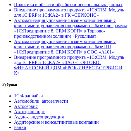
Политика в области обработки персональных данных
Внедрение программного продукта «1С:CRM. Модуль
для 1С:ERP и 1С:КА2» в ГК «СЕРКОНС»
Автоматизация управления взаимоотношениями с
клиентами и управления продажами на базе программы
«1С:Предприятие 8. CRM КОРП» в Торгово-
производственном холдинге «Русклимат»
Автоматизация управления взаимоотношениями с
клиентами и управления продажами на базе ПП
«1С:Предприятие 8. CRM КОРП» в ООО «А101»
Внедрение программного продукта «1С:CRM. Модуль
для 1С:ERP и 1С:КА2» в ЗАО «ТОРГОВО-
ФИНАНСОВЫЙ ДОМ «БРОК-ИНВЕСТ-СЕРВИС И
К»
Рубрики
1С:Франчайзи
Автомобили, автозапчасти
Автосервис
Автотранспорт
Аудио-, видеопродукция
Аудиторские и консалтинговые компании
Банки