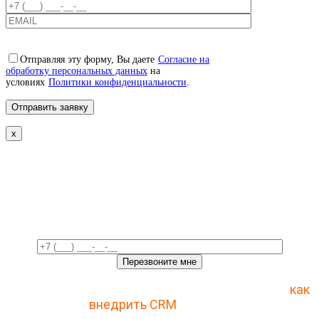
Отправляя эту форму, Вы даете
Согласие на
обработку персональных данных
на
условиях
Политики конфиденциальности
.
x
Свяжемся с вами в ближайшее
время!
Отправьте заявку и получите пошаговый план
как
внедрить CRM
с 1 раза