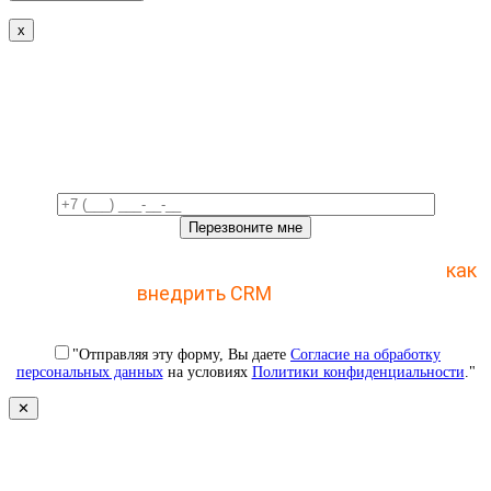
x
Свяжемся с вами в ближайшее
время!
Отправьте заявку и получите пошаговый план
как
внедрить CRM
с 1 раза
"Отправляя эту форму, Вы даете
Согласие на обработку
персональных данных
на условиях
Политики конфиденциальности
."
✕
Свяжемся с вами в ближайшее