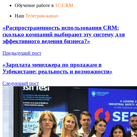
Обучение работе в
1C:CRM
Наш
Телеграм-канал
«Распространенность использования CRM:
сколько компаний выбирают эту систему для
эффективного ведения бизнеса?»
Предыдущий пост
«Зарплата менеджера по продажам в
Узбекистане: реальность и возможности»
Следующий пост