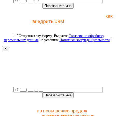
Отправьте заявку и получите пошаговый план
как
внедрить CRM
с 1 раза
"Отправляя эту форму, Вы даете
Согласие на обработку
персональных данных
на условиях
Политики конфиденциальности
."
✕
Свяжемся с вами в ближайшее
время!
Отправьте заявку и получите доступ к закрытому
мастер-классу
по повышению продаж
с помощью