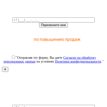
время!
Отправьте заявку и получите доступ к закрытому
мастер-классу
по повышению продаж
с помощью
CRM
"Отправляя эту форму, Вы даете
Согласие на обработку
персональных данных
на условиях
Политики конфиденциальности
."
✕
Свяжемся с вами в ближайшее
время!