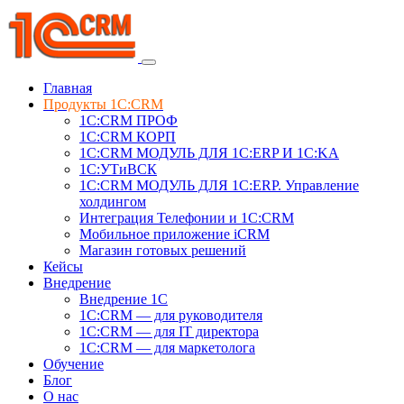
Главная
Продукты 1C:CRM
1С:CRM ПРОФ
1С:CRM КОРП
1С:CRM МОДУЛЬ ДЛЯ 1C:ERP И 1C:KA
1C:УТиВСК
1С:CRM МОДУЛЬ ДЛЯ 1C:ERP. Управление
холдингом
Интеграция Телефонии и 1C:CRM
Мобильное приложение iCRM
Магазин готовых решений
Кейсы
Внедрение
Внедрение 1C
1С:CRM — для руководителя
1С:CRM — для IT директора
1С:CRM — для маркетолога
Обучение
Блог
О нас