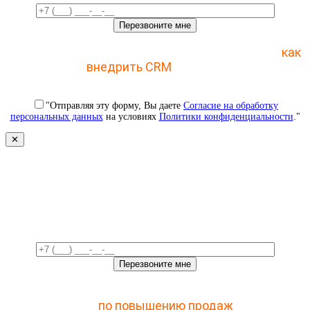
Отправьте заявку и получите пошаговый план
как
внедрить CRM
с 1 раза
"Отправляя эту форму, Вы даете
Согласие на обработку
персональных данных
на условиях
Политики конфиденциальности
."
✕
Свяжемся с вами в ближайшее
время!
Отправьте заявку и получите доступ к закрытому
мастер-классу
по повышению продаж
с помощью