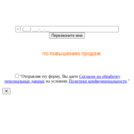
время!
Отправьте заявку и получите доступ к закрытому
мастер-классу
по повышению продаж
с помощью
CRM
"Отправляя эту форму, Вы даете
Согласие на обработку
персональных данных
на условиях
Политики конфиденциальности
."
✕
Свяжемся с вами в ближайшее
время!