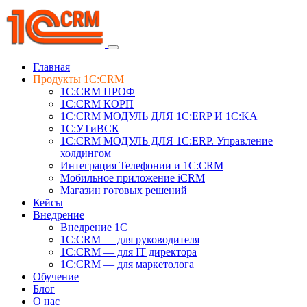
Главная
Продукты 1C:CRM
1С:CRM ПРОФ
1С:CRM КОРП
1С:CRM МОДУЛЬ ДЛЯ 1C:ERP И 1C:KA
1C:УТиВСК
1С:CRM МОДУЛЬ ДЛЯ 1C:ERP. Управление
холдингом
Интеграция Телефонии и 1C:CRM
Мобильное приложение iCRM
Магазин готовых решений
Кейсы
Внедрение
Внедрение 1C
1С:CRM — для руководителя
1С:CRM — для IT директора
1С:CRM — для маркетолога
Обучение
Блог
О нас