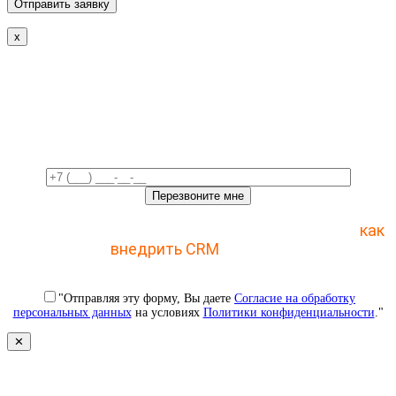
x
Свяжемся с вами в ближайшее
время!
Отправьте заявку и получите пошаговый план
как
внедрить CRM
с 1 раза
"Отправляя эту форму, Вы даете
Согласие на обработку
персональных данных
на условиях
Политики конфиденциальности
."
✕
Свяжемся с вами в ближайшее