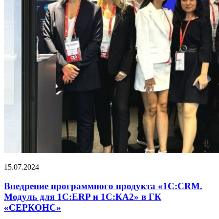
15.07.2024
Внедрение программного продукта «1С:CRM.
Модуль для 1С:ERP и 1С:КА2» в ГК
«СЕРКОНС»