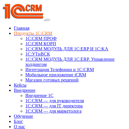
Главная
Продукты 1C:CRM
1С:CRM ПРОФ
1С:CRM КОРП
1С:CRM МОДУЛЬ ДЛЯ 1C:ERP И 1C:KA
1C:УТиВСК
1С:CRM МОДУЛЬ ДЛЯ 1C:ERP. Управление
холдингом
Интеграция Телефонии и 1C:CRM
Мобильное приложение iCRM
Магазин готовых решений
Кейсы
Внедрение
Внедрение 1C
1С:CRM — для руководителя
1С:CRM — для IT директора
1С:CRM — для маркетолога
Обучение
Блог
О нас