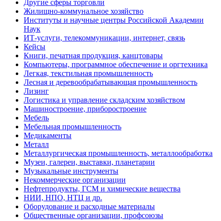
Другие сферы торговли
Жилищно-коммунальное хозяйство
Институты и научные центры Российской Академии
Наук
ИТ-услуги, телекоммуникации, интернет, связь
Кейсы
Книги, печатная продукция, канцтовары
Компьютеры, программное обеспечение и оргтехника
Легкая, текстильная промышленность
Лесная и деревообрабатывающая промышленность
Лизинг
Логистика и управление складским хозяйством
Машиностроение, приборостроение
Мебель
Мебельная промышленность
Медикаменты
Металл
Металлургическая промышленность, металлообработка
Музеи, галереи, выставки, планетарии
Музыкальные инструменты
Некоммерческие организации
Нефтепродукты, ГСМ и химические вещества
НИИ, НПО, НТЦ и др.
Оборудование и расходные материалы
Общественные организации, профсоюзы