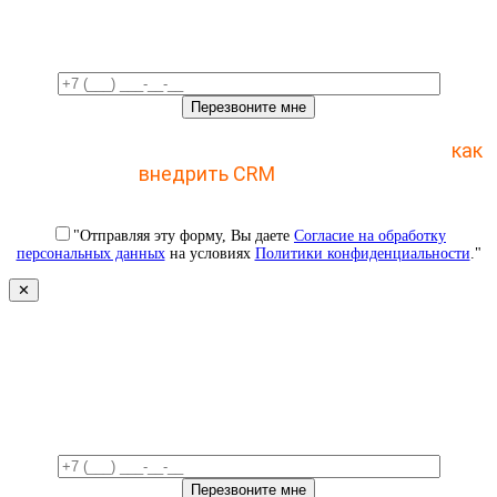
время!
Отправьте заявку и получите пошаговый план
как
внедрить CRM
с 1 раза
"Отправляя эту форму, Вы даете
Согласие на обработку
персональных данных
на условиях
Политики конфиденциальности
."
✕
Свяжемся с вами в ближайшее
время!