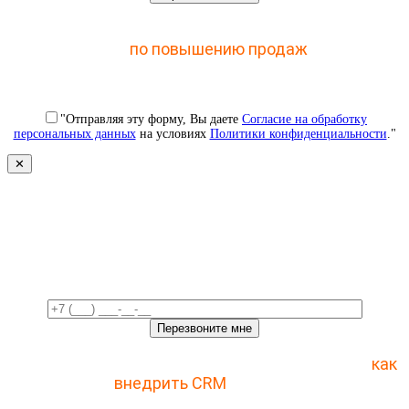
Отправьте заявку и получите доступ к закрытому
мастер-классу
по повышению продаж
с помощью
CRM
"Отправляя эту форму, Вы даете
Согласие на обработку
персональных данных
на условиях
Политики конфиденциальности
."
✕
Свяжемся с вами в ближайшее
время!
Отправьте заявку и получите пошаговый план
как
внедрить CRM
с 1 раза