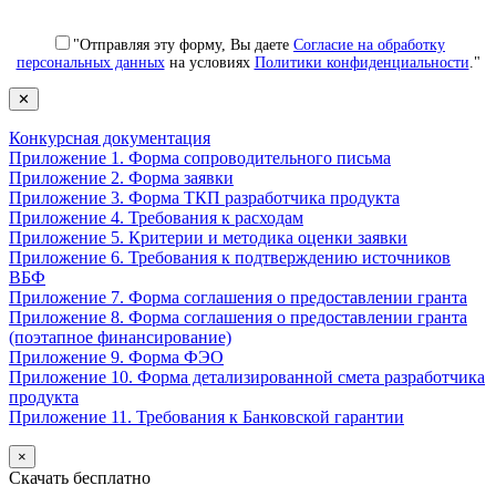
"Отправляя эту форму, Вы даете
Согласие на обработку
персональных данных
на условиях
Политики конфиденциальности
."
✕
Конкурсная документация
Приложение 1. Форма сопроводительного письма
Приложение 2. Форма заявки
Приложение 3. Форма ТКП разработчика продукта
Приложение 4. Требования к расходам
Приложение 5. Критерии и методика оценки заявки
Приложение 6. Требования к подтверждению источников
ВБФ
Приложение 7. Форма соглашения о предоставлении гранта
Приложение 8. Форма соглашения о предоставлении гранта
(поэтапное финансирование)
Приложение 9. Форма ФЭО
Приложение 10. Форма детализированной смета разработчика
продукта
Приложение 11. Требования к Банковской гарантии
×
Скачать бесплатно