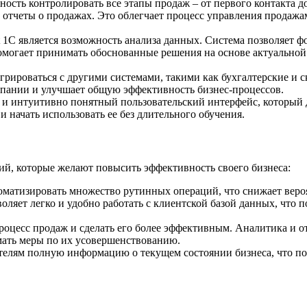
жность контролировать все этапы продаж – от первого контакта д
 отчеты о продажах. Это облегчает процесс управления продажа
 1C является возможность анализа данных. Система позволяет ф
помогает принимать обоснованные решения на основе актуальн
егрироваться с другими системами, такими как бухгалтерские и 
пании и улучшает общую эффективность бизнес-процессов.
й и интуитивно понятный пользовательский интерфейс, который 
и начать использовать ее без длительного обучения.
ий, которые желают повысить эффективность своего бизнеса:
томатизировать множество рутинных операций, что снижает вер
воляет легко и удобно работать с клиентской базой данных, что
оцесс продаж и сделать его более эффективным. Аналитика и от
ать меры по их усовершенствованию.
телям полную информацию о текущем состоянии бизнеса, что п