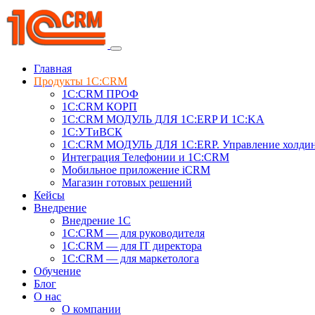
Главная
Продукты 1C:CRM
1С:CRM ПРОФ
1С:CRM КОРП
1С:CRM МОДУЛЬ ДЛЯ 1C:ERP И 1C:KA
1C:УТиВСК
1С:CRM МОДУЛЬ ДЛЯ 1C:ERP. Управление холди
Интеграция Телефонии и 1C:CRM
Мобильное приложение iCRM
Магазин готовых решений
Кейсы
Внедрение
Внедрение 1C
1С:CRM — для руководителя
1С:CRM — для IT директора
1С:CRM — для маркетолога
Обучение
Блог
О нас
О компании