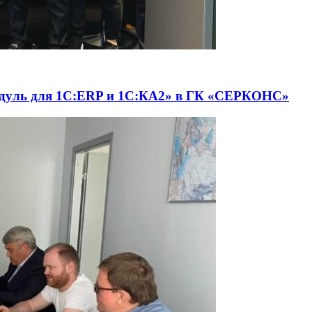
одуль для 1С:ERP и 1С:КА2» в ГК «СЕРКОНС»