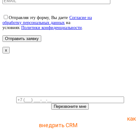
Отправляя эту форму, Вы даете
Согласие на
обработку персональных данных
на
условиях
Политики конфиденциальности
.
x
Свяжемся с вами в ближайшее
время!
Отправьте заявку и получите пошаговый план
как
внедрить CRM
с 1 раза