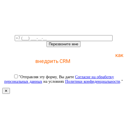
Свяжемся с вами в ближайшее
время!
Отправьте заявку и получите пошаговый план
как
внедрить CRM
с 1 раза
"Отправляя эту форму, Вы даете
Согласие на обработку
персональных данных
на условиях
Политики конфиденциальности
."
✕
Свяжемся с вами в ближайшее
время!