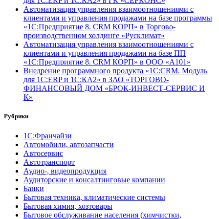
для 1С:ERP и 1С:КА2» в ГК «СЕРКОНС»
Автоматизация управления взаимоотношениями с
клиентами и управления продажами на базе программы
«1С:Предприятие 8. CRM КОРП» в Торгово-
производственном холдинге «Русклимат»
Автоматизация управления взаимоотношениями с
клиентами и управления продажами на базе ПП
«1С:Предприятие 8. CRM КОРП» в ООО «А101»
Внедрение программного продукта «1С:CRM. Модуль
для 1С:ERP и 1С:КА2» в ЗАО «ТОРГОВО-
ФИНАНСОВЫЙ ДОМ «БРОК-ИНВЕСТ-СЕРВИС И
К»
Рубрики
1С:Франчайзи
Автомобили, автозапчасти
Автосервис
Автотранспорт
Аудио-, видеопродукция
Аудиторские и консалтинговые компании
Банки
Бытовая техника, климатические системы
Бытовая химия, хозтовары
Бытовое обслуживание населения (химчистки,