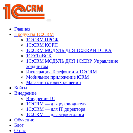
Главная
Продукты 1C:CRM
1С:CRM ПРОФ
1С:CRM КОРП
1С:CRM МОДУЛЬ ДЛЯ 1C:ERP И 1C:KA
1C:УТиВСК
1С:CRM МОДУЛЬ ДЛЯ 1C:ERP. Управление
холдингом
Интеграция Телефонии и 1C:CRM
Мобильное приложение iCRM
Магазин готовых решений
Кейсы
Внедрение
Внедрение 1C
1С:CRM — для руководителя
1С:CRM — для IT директора
1С:CRM — для маркетолога
Обучение
Блог
О нас