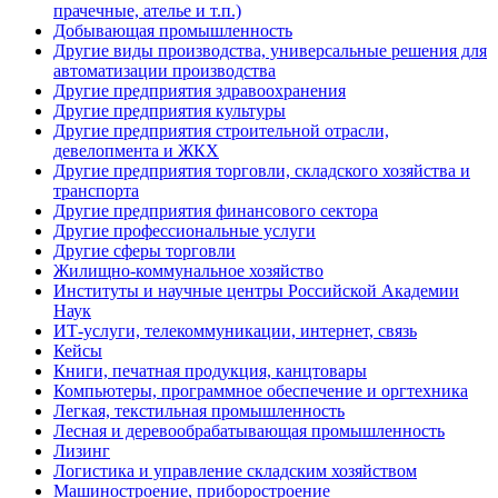
прачечные, ателье и т.п.)
Добывающая промышленность
Другие виды производства, универсальные решения для
автоматизации производства
Другие предприятия здравоохранения
Другие предприятия культуры
Другие предприятия строительной отрасли,
девелопмента и ЖКХ
Другие предприятия торговли, складского хозяйства и
транспорта
Другие предприятия финансового сектора
Другие профессиональные услуги
Другие сферы торговли
Жилищно-коммунальное хозяйство
Институты и научные центры Российской Академии
Наук
ИТ-услуги, телекоммуникации, интернет, связь
Кейсы
Книги, печатная продукция, канцтовары
Компьютеры, программное обеспечение и оргтехника
Легкая, текстильная промышленность
Лесная и деревообрабатывающая промышленность
Лизинг
Логистика и управление складским хозяйством
Машиностроение, приборостроение