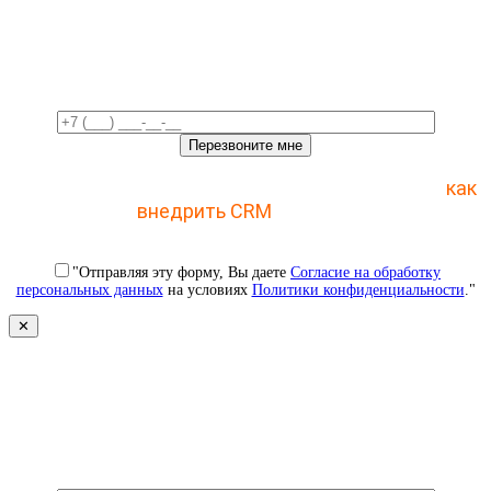
Свяжемся с вами в ближайшее
время!
Отправьте заявку и получите пошаговый план
как
внедрить CRM
с 1 раза
"Отправляя эту форму, Вы даете
Согласие на обработку
персональных данных
на условиях
Политики конфиденциальности
."
✕
Свяжемся с вами в ближайшее
время!