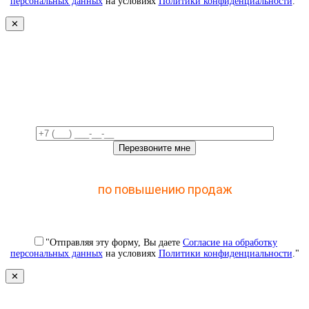
персональных данных
на условиях
Политики конфиденциальности
."
✕
Свяжемся с вами в ближайшее
время!
Отправьте заявку и получите доступ к закрытому
мастер-классу
по повышению продаж
с помощью
CRM
"Отправляя эту форму, Вы даете
Согласие на обработку
персональных данных
на условиях
Политики конфиденциальности
."
✕