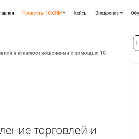
лавная
Продукты 1C:CRM
Кейсы
Внедрение
Обу
По
овлей и взаимоотношениями с помощью 1С
ление торговлей и