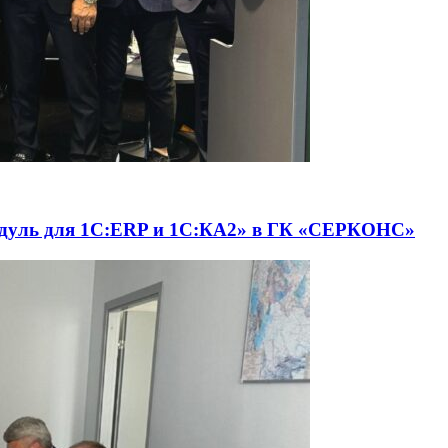
одуль для 1С:ERP и 1С:КА2» в ГК «СЕРКОНС»