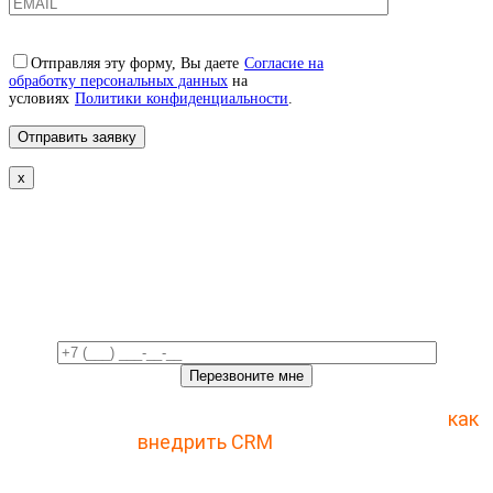
Отправляя эту форму, Вы даете
Согласие на
обработку персональных данных
на
условиях
Политики конфиденциальности
.
x
Свяжемся с вами в ближайшее
время!
Отправьте заявку и получите пошаговый план
как
внедрить CRM
с 1 раза