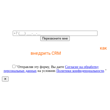
Свяжемся с вами в ближайшее
время!
Отправьте заявку и получите пошаговый план
как
внедрить CRM
с 1 раза
"Отправляя эту форму, Вы даете
Согласие на обработку
персональных данных
на условиях
Политики конфиденциальности
."
✕
Свяжемся с вами в ближайшее
время!