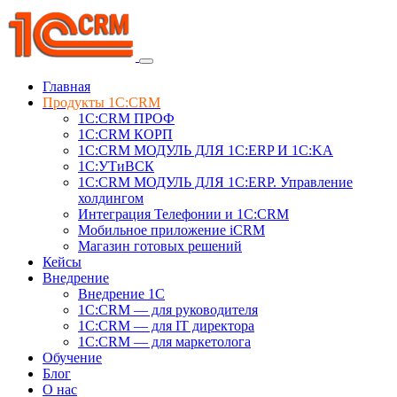
Главная
Продукты 1C:CRM
1С:CRM ПРОФ
1С:CRM КОРП
1С:CRM МОДУЛЬ ДЛЯ 1C:ERP И 1C:KA
1C:УТиВСК
1С:CRM МОДУЛЬ ДЛЯ 1C:ERP. Управление
холдингом
Интеграция Телефонии и 1C:CRM
Мобильное приложение iCRM
Магазин готовых решений
Кейсы
Внедрение
Внедрение 1C
1С:CRM — для руководителя
1С:CRM — для IT директора
1С:CRM — для маркетолога
Обучение
Блог
О нас