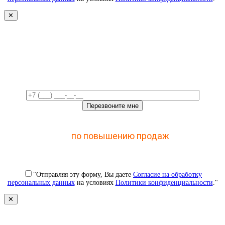
✕
Свяжемся с вами в ближайшее
время!
Отправьте заявку и получите доступ к закрытому
мастер-классу
по повышению продаж
с помощью
CRM
"Отправляя эту форму, Вы даете
Согласие на обработку
персональных данных
на условиях
Политики конфиденциальности
."
✕