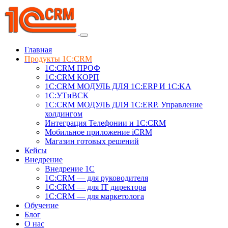
Главная
Продукты 1C:CRM
1С:CRM ПРОФ
1С:CRM КОРП
1С:CRM МОДУЛЬ ДЛЯ 1C:ERP И 1C:KA
1C:УТиВСК
1С:CRM МОДУЛЬ ДЛЯ 1C:ERP. Управление
холдингом
Интеграция Телефонии и 1C:CRM
Мобильное приложение iCRM
Магазин готовых решений
Кейсы
Внедрение
Внедрение 1C
1С:CRM — для руководителя
1С:CRM — для IT директора
1С:CRM — для маркетолога
Обучение
Блог
О нас