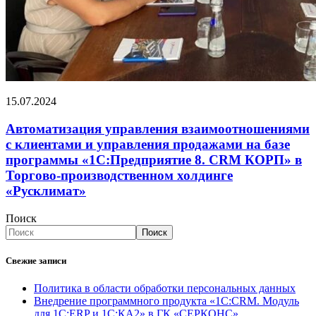
15.07.2024
Автоматизация управления взаимоотношениями
с клиентами и управления продажами на базе
программы «1С:Предприятие 8. CRM КОРП» в
Торгово-производственном холдинге
«Русклимат»
Поиск
Поиск
Свежие записи
Политика в области обработки персональных данных
Внедрение программного продукта «1С:CRM. Модуль
для 1С:ERP и 1С:КА2» в ГК «СЕРКОНС»