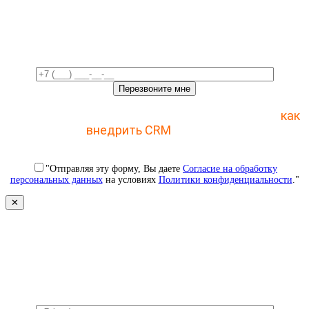
Свяжемся с вами в ближайшее
время!
Отправьте заявку и получите пошаговый план
как
внедрить CRM
с 1 раза
"Отправляя эту форму, Вы даете
Согласие на обработку
персональных данных
на условиях
Политики конфиденциальности
."
✕
Свяжемся с вами в ближайшее
время!