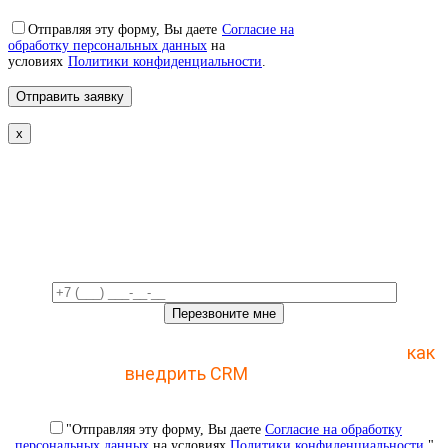
Отправляя эту форму, Вы даете
Согласие на
обработку персональных данных
на
условиях
Политики конфиденциальности
.
x
Свяжемся с вами в ближайшее
время!
Отправьте заявку и получите пошаговый план
как
внедрить CRM
с 1 раза
"Отправляя эту форму, Вы даете
Согласие на обработку
персональных данных
на условиях
Политики конфиденциальности
."