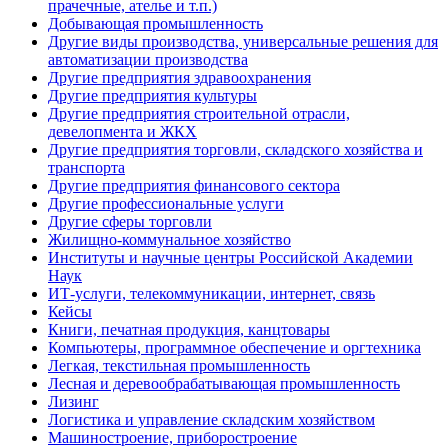
прачечные, ателье и т.п.)
Добывающая промышленность
Другие виды производства, универсальные решения для
автоматизации производства
Другие предприятия здравоохранения
Другие предприятия культуры
Другие предприятия строительной отрасли,
девелопмента и ЖКХ
Другие предприятия торговли, складского хозяйства и
транспорта
Другие предприятия финансового сектора
Другие профессиональные услуги
Другие сферы торговли
Жилищно-коммунальное хозяйство
Институты и научные центры Российской Академии
Наук
ИТ-услуги, телекоммуникации, интернет, связь
Кейсы
Книги, печатная продукция, канцтовары
Компьютеры, программное обеспечение и оргтехника
Легкая, текстильная промышленность
Лесная и деревообрабатывающая промышленность
Лизинг
Логистика и управление складским хозяйством
Машиностроение, приборостроение