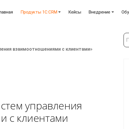
лавная
Продукты 1C:CRM
Кейсы
Внедрение
Обу
По
вления взаимоотношениями с клиентами»
истем управления
и с клиентами