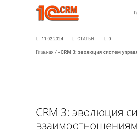
Г
11.02.2024
СТАТЬИ
0
Главная
/
«CRМ 3: эволюция систем упра
CRМ 3: эволюция с
взаимоотношениям