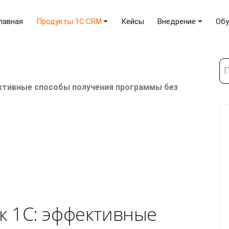
лавная
Продукты 1C:CRM
Кейсы
Внедрение
Обу
По
ективные способы получения программы без
к 1С: эффективные