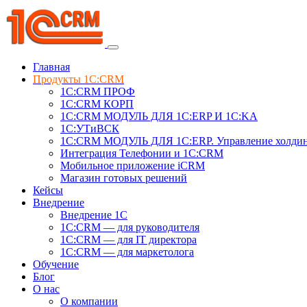
Главная
Продукты 1C:CRM
1С:CRM ПРОФ
1С:CRM КОРП
1С:CRM МОДУЛЬ ДЛЯ 1C:ERP И 1C:KA
1C:УТиВСК
1С:CRM МОДУЛЬ ДЛЯ 1C:ERP. Управление холди
Интеграция Телефонии и 1C:CRM
Мобильное приложение iCRM
Магазин готовых решений
Кейсы
Внедрение
Внедрение 1C
1С:CRM — для руководителя
1С:CRM — для IT директора
1С:CRM — для маркетолога
Обучение
Блог
О нас
О компании